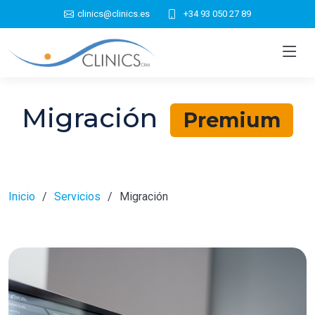
clinics@clinics.es
+34 93 050 27 89
Migración
Premium
Inicio
Servicios
Migración